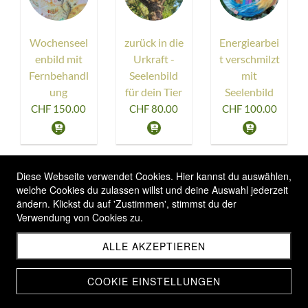
Wochenseel
zurück in die
Energiearbei
enbild mit
Urkraft -
t verschmilzt
Fernbehandl
Seelenbild
mit
ung
für dein Tier
Seelenbild
CHF 150.00
CHF 80.00
CHF 100.00
1
2
3
Diese Webseite verwendet Cookies. Hier kannst du auswählen,
welche Cookies du zulassen willst und deine Auswahl jederzeit
ändern. Klickst du auf 'Zustimmen', stimmst du der
Verwendung von Cookies zu.
ALLE AKZEPTIEREN
COOKIE EINSTELLUNGEN