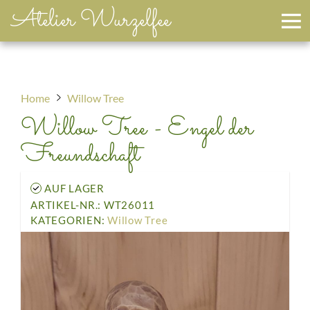
Atelier Wurzelfee
Home
Willow Tree
Willow Tree - Engel der
Freundschaft
AUF LAGER
ARTIKEL-NR.: WT26011
KATEGORIEN:
Willow Tree