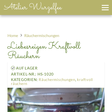
Atelier Wurzelfee
Home
Räuchermischungen
Liebesreigen Kraftvoll
Räuchern
AUF LAGER
ARTIKEL-NR.: HS-1020
KATEGORIEN:
Räuchermischungen
,
kraftvoll
räuchern